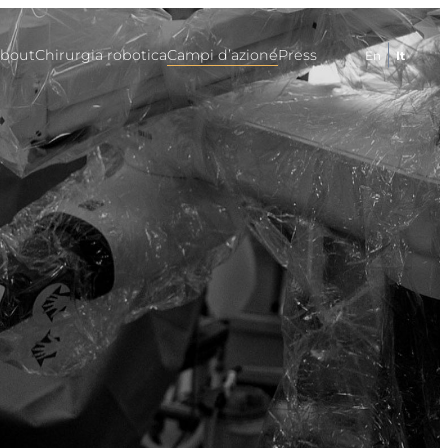
bout
Chirurgia robotica
Campi d’azione
Press
En
It