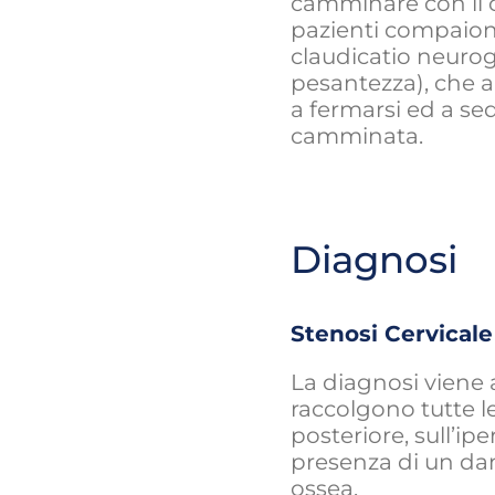
camminare con il co
pazienti compaiono
claudicatio neuroge
pesantezza), che a
a fermarsi ed a s
camminata.
Diagnosi
Stenosi Cervicale
La diagnosi viene 
raccolgono tutte l
posteriore, sull’ip
presenza di un dan
ossea.