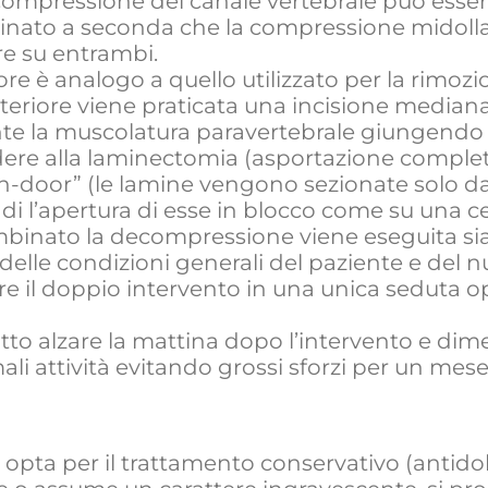
compressione del canale vertebrale può esser
nato a seconda che la compressione midollar
re su entrambi.
re è analogo a quello utilizzato per la rimozio
eriore viene praticata una incisione mediana p
nte la muscolatura paravertebrale giungendo 
ere alla laminectomia (asportazione complet
-door” (le lamine vengono sezionate solo da 
 l’apertura di esse in blocco come su una ce
mbinato la decompressione viene eseguita si
 delle condizioni generali del paziente e del 
re il doppio intervento in una unica seduta o
fatto alzare la mattina dopo l’intervento e di
li attività evitando grossi sforzi per un mese 
 opta per il trattamento conservativo (antidolor