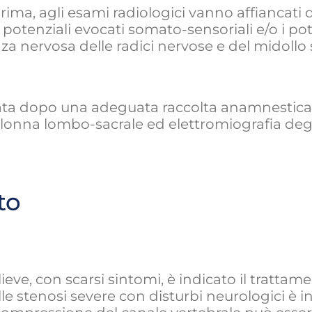
ima, agli esami radiologici vanno affiancati q
 i potenziali evocati somato-sensoriali e/o i 
nza nervosa delle radici nervose e del midollo 
uata dopo una adeguata raccolta anamnestica
lonna lombo-sacrale ed elettromiografia degli 
to
 lieve, con scarsi sintomi, è indicato il trattam
e stenosi severe con disturbi neurologici è in