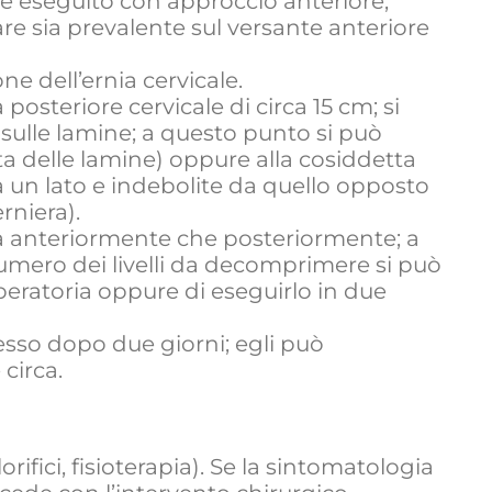
e eseguito con approccio anteriore,
e sia prevalente sul versante anteriore
ne dell’ernia cervicale.
osteriore cervicale di circa 15 cm; si
sulle lamine; a questo punto si può
a delle lamine) oppure alla cosiddetta
un lato e indebolite da quello opposto
rniera).
a anteriormente che posteriormente; a
numero dei livelli da decomprimere si può
peratoria oppure di eseguirlo in due
messo dopo due giorni; egli può
circa.
ifici, fisioterapia). Se la sintomatologia