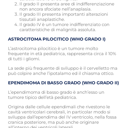
Il grado II presenta aree di indifferenziazione
non ancora sfociate nell’anaplasia.
Il grado III presenta importanti alterazioni
tissutali anaplastiche.
Il grado IV è un tumore indifferenziato con
caratteristiche di malignità assoluta.
ASTROCITOMA PILOCITICO (WHO GRADO I)
L’astrocitoma pilocitico è un tumore molto
frequente in età pediatrica, rappresenta circa il 10%
di tutti i gliomi.
La sede più frequente di sviluppo è il cervelletto ma
può colpire anche l’ipotalamo ed il chiasma ottico.
EPENDIMOMA DI BASSO GRADO (WHO GRADO II)
L’ependimoma di basso grado è anch’esso un
tumore tipico dell’età pediatrica.
Origina dalle cellule ependimali che rivestono le
cavità ventricolari cerebrali, in particolar modo si
sviluppa dall’ependima del IV ventricolo, nella fossa
cranica posteriore, ma può anche originare
all’interno dei ventricoli laterali.