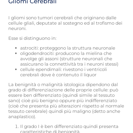
Gliomi Cerebrali
I gliomi sono tumori cerebrali che originano dalle
cellule gliali, deputate al sostegno ed al trofismo dei
neuroni.
Esse si distinguono in:
astrociti: proteggono la struttura neuronale
oligodendrociti: producono la mielina che
avvolge gli assoni (strutture neuronali che
assicurano la connettività tra i neuroni stessi)
cellule ependimali: rivestono i ventricoli
cerebrali dove è contenuto il liquor
La benignità o malignità istologica dipendono dal
grado di differenziazione delle proprie cellule: può
essere ben differenziato (quindi simile al tessuto
sano) cioè più benigno oppure più indifferenziato
(cioè che presenta più alterazioni rispetto al normale
tessuto cerebrale) quindi più maligno (detto anche
anaplastico).
Il grado I è ben differenziato quindi presenta
caratteristiche di benignità.