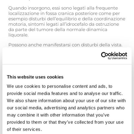
Quando insorgono, essi sono legati alla frequente
localizzazione in fossa cranica posteriore come per
esempio disturbi dell’equilibrio e della coordinazione
motoria, sintomi legati all’idrocefalo da ostruzione
da parte del tumore della normale dinamica
liquorale.
Possono anche manifestarsi con disturbi della vista.
EPENDIMOMA DI BASSO GRADO (WHO GRADO II)
Proprio perchè molto spesso è localizzato all’interno
del IV ventricolo, i sintomi sono legati sia alla
compressione diretta delle strutture cerebellari
This website uses cookies
(disturbi dell’equilibrio e della coordinazione
motoria) sia all’insorgenza di idrocefalo come
We use cookies to personalise content and ads, to
conseguenza dell’ostruzione della dinamica
provide social media features and to analyse our traffic.
liquorale.
We also share information about your use of our site with
GLIOMI DI BASSO GRADO (WHO GRADO II)
our social media, advertising and analytics partners who
may combine it with other information that you’ve
I sintomi sono legati alla sede d’insorgenza del
tumore, spesso l’esordio consiste in una crisi
provided to them or that they’ve collected from your use
epilettica.
of their services.