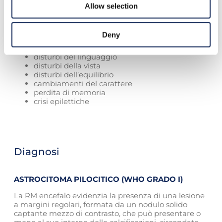
cefalea, nausea, rallentamento ideo-motorio fino a
Allow selection
compromissione dello stato di coscienza.
Anche in questo caso i sintomi dipendono dalla
Deny
localizzazione del tumore e sono:
disturbi del linguaggio
disturbi della vista
disturbi dell’equilibrio
cambiamenti del carattere
perdita di memoria
crisi epilettiche
Diagnosi
ASTROCITOMA PILOCITICO (WHO GRADO I)
La RM encefalo evidenzia la presenza di una lesione
a margini regolari, formata da un nodulo solido
captante mezzo di contrasto, che può presentare o