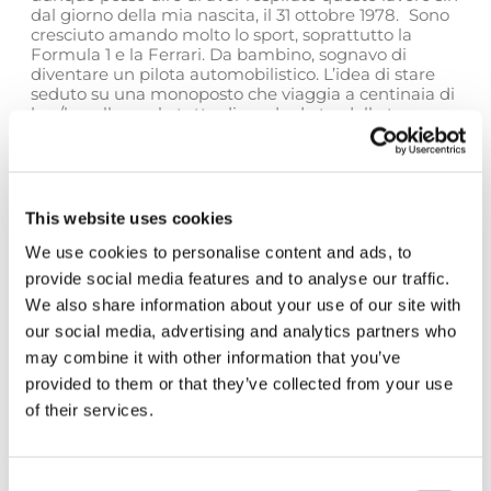
dal giorno della mia nascita, il 31 ottobre 1978. Sono
cresciuto amando molto lo sport, soprattutto la
Formula 1 e la Ferrari. Da bambino, sognavo di
diventare un pilota automobilistico. L’idea di stare
seduto su una monoposto che viaggia a centinaia di
km/h, nella quale tutto dipende da te, dalla tua
prontezza, dalla freddezza, da quelle decisioni che
vanno prese in una frazione di secondo, mi
affascinava terribilmente. La verità, però, è che la
Neurochirurgia mi aveva già scelto. Scelto, perché è
una disciplina che si è rivelata un percorso naturale:
This website uses cookies
fare agevolmente tesoro delle gesta chirurgiche dei
miei Maestri.
We use cookies to personalise content and ads, to
provide social media features and to analyse our traffic.
Mi sono laureato in
Medicina e Chirurgia
We also share information about your use of our site with
all’Università degli Studi di Torino
nel
2003
,
specializzato poi a
Modena sotto la guida del Dott.
our social media, advertising and analytics partners who
Giampietro Pinna
, mentore e medico eccellente. Ho
may combine it with other information that you’ve
continuato a formarmi presso la
Cornell University
provided to them or that they’ve collected from your use
di New York
, l’
International Neuroscience Institute
di Hannover
, l’
Ospedale Universitario di Helsinki
e
of their services.
la
Saint Louis University
, fondamentali per la mia
crescita personale e professionale. Devo a queste
esperienze e alla mia caparbietà il
premio Young
Tumor Investigator Award
, conferitomi
Consent