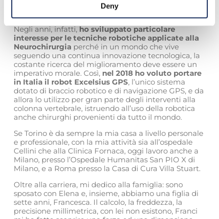
Responsabile del Centro di Chirurgia Robotica e
Deny
Vertebrale.
Negli anni, infatti,
ho sviluppato particolare
interesse per le tecniche robotiche applicate alla
Neurochirurgia
perché in un mondo che vive
seguendo una continua innovazione tecnologica, la
costante ricerca del miglioramento deve essere un
imperativo morale. Così,
nel 2018 ho voluto portare
in Italia il robot Excelsius GPS
, l’unico sistema
dotato di braccio robotico e di navigazione GPS, e da
allora lo utilizzo per gran parte degli interventi alla
colonna vertebrale, istruendo all’uso della robotica
anche chirurghi provenienti da tutto il mondo.
Se Torino è da sempre la mia casa a livello personale
e professionale, con la mia attività sia all’ospedale
Cellini che alla Clinica Fornaca, oggi lavoro anche a
Milano, presso l’Ospedale Humanitas San PIO X di
Milano, e a Roma presso la Casa di Cura Villa Stuart.
Oltre alla carriera, mi dedico alla famiglia: sono
sposato con Elena e, insieme, abbiamo una figlia di
sette anni, Francesca. Il calcolo, la freddezza, la
precisione millimetrica, con lei non esistono, Franci