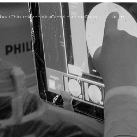
bout
Chirurgia robotica
Campi d’azione
Press
En
It